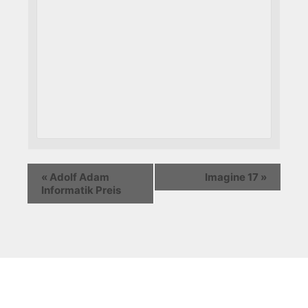
«
Adolf Adam
Imagine 17
»
Informatik Preis