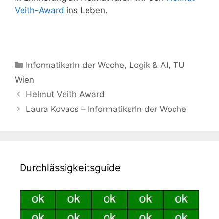
Veith-Award
ins Leben.
Kategorien
InformatikerIn der Woche
,
Logik & AI
,
TU
Wien
Beitrags-
Helmut Veith Award
Navigation
Laura Kovacs – InformatikerIn der Woche
Durchlässigkeitsguide